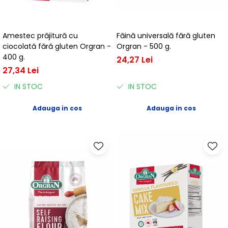
Centre de joaca
Jucarii pentru activitati
Alimente fara gluten
Amestec prăjitură cu
Făină universală fără gluten
ciocolată fără gluten Orgran -
Orgran - 500 g.
Mic dejun
400 g.
24,27 Lei
Biscuiti
27,34 Lei
Crackers & Paine uscata
IN STOC
IN STOC
Amestecuri pentru desert
Faina & Amestecuri
Adauga in cos
Adauga in cos
Paste
Kituri
Alaptare
Ingrijire dupa nastere
Hranire
Colectare
Ingrijire
Scutece & Servetele
Pinemed - Scutec colectare