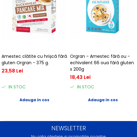
Amestec clătite cu hrișcă fără
Orgran - Amestec fără ou -
gluten Orgran - 375 g.
echivalent 66 oua fără gluten
x 200g
23,58 Lei
18,43 Lei
IN STOC
IN STOC
Adauga in cos
Adauga in cos
NEWSLETTER
Nu rata ofertele si promotiile noastre