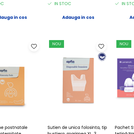
OC
IN STOC
IN ST
auga in cos
Adauga in cos
A
NOU
NOU
e postnatale
Sutien de unica folosinta, tip
Pachet S
aternitate,
bustiera, marimea XL, 3
tetină N