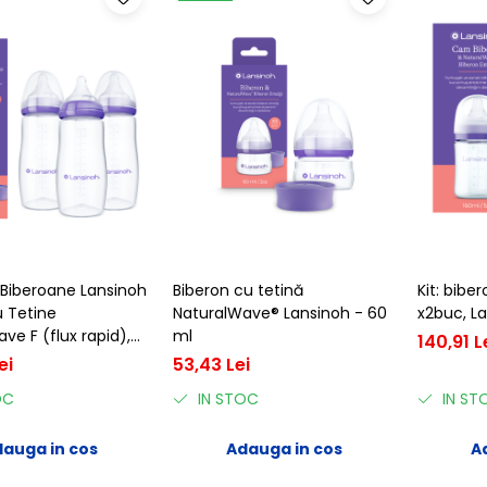
 Biberoane Lansinoh
Biberon cu tetină
Kit: biber
u Tetine
NaturalWave® Lansinoh - 60
x2buc, L
ve F (flux rapid),
ml
140,91 L
enă, 6-12 luni
ei
53,43 Lei
OC
IN STOC
IN ST
auga in cos
Adauga in cos
A