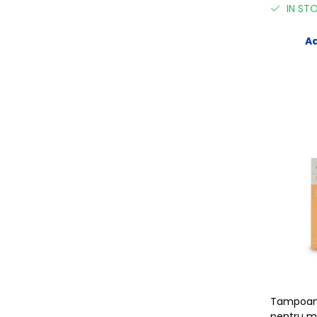
IN ST
Ad
Tampoan
pentru m