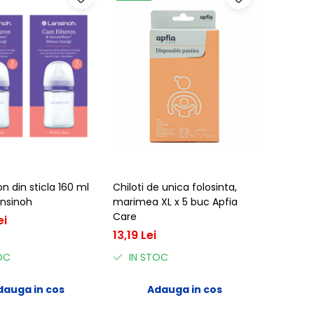
on din sticla 160 ml
Chiloti de unica folosinta,
ansinoh
marimea XL x 5 buc Apfia
Care
ei
13,19 Lei
OC
IN STOC
dauga in cos
Adauga in cos