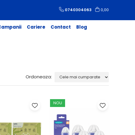
0740304063
0,00
 Campanii
Cariere
Contact
Blog
Ordoneaza:
NOU