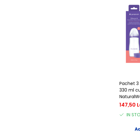
Pachet 3
330 ml c
NaturalWa
Polipropil
147,50 L
IN ST
Ad