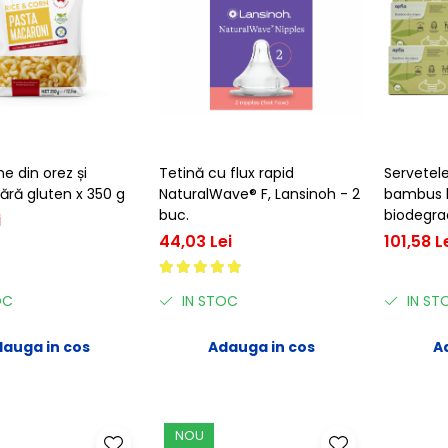
 din orez și
Tetină cu flux rapid
Servetel
ără gluten x 350 g
NaturalWave® F, Lansinoh - 2
bambus h
buc.
biodegra
i
44,03 Lei
101,58 L
OC
IN STOC
IN ST
auga in cos
Adauga in cos
A
NOU