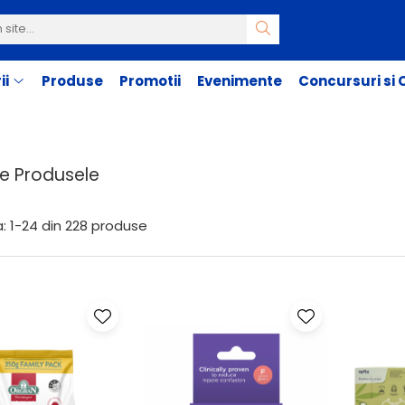
ii
Produse
Promotii
Evenimente
Concursuri si
e Produsele
:
1-
24
din
228
produse