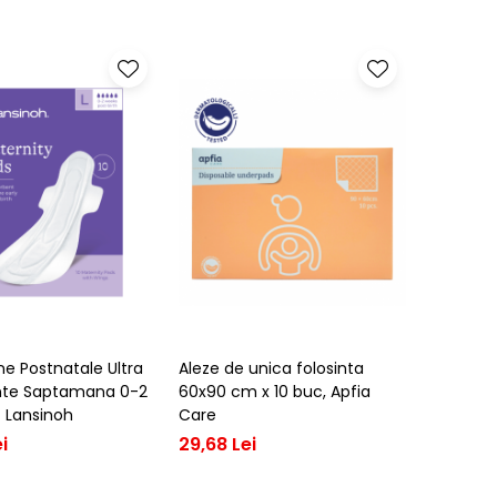
 Postnatale Ultra
Aleze de unica folosinta
nte Saptamana 0-2
60x90 cm x 10 buc, Apfia
c Lansinoh
Care
i
29,68 Lei