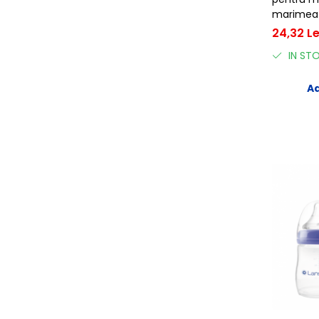
marimea 
24,32 Le
IN ST
Ad