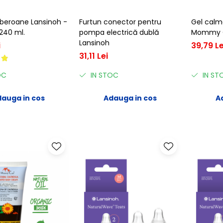
iberoane Lansinoh -
Furtun conector pentru
Gel calm
 240 ml.
pompa electrică dublă
Mommy C
Lansinoh
i
39,79 Le
31,11 Lei
OC
IN STOC
IN ST
auga in cos
Adauga in cos
A