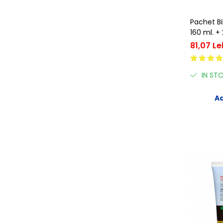
Pachet B
160 ml. +
81,07 Le
IN ST
Ad