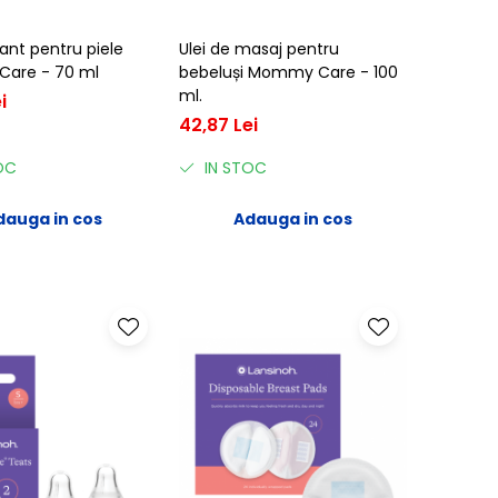
ant pentru piele
Ulei de masaj pentru
are - 70 ml
bebeluși Mommy Care - 100
ml.
i
42,87 Lei
OC
IN STOC
dauga in cos
Adauga in cos