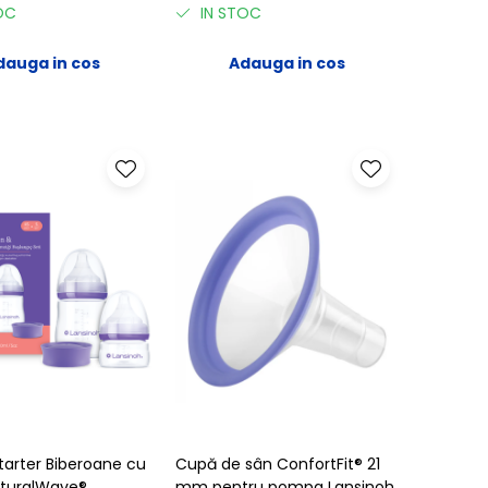
OC
IN STOC
dauga in cos
Adauga in cos
tarter Biberoane cu
Cupă de sân ConfortFit® 21
aturalWave®
mm pentru pompa Lansinoh