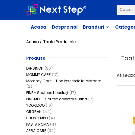
Branduri
Categorii
Acasa
Despre noi
Branduri
Categor
Ingrijire Mama
Aleze
Acasa /
Toate Produsele
Cosmetice
Toat
Maternitate & Lauzie
Produse
Lansinoh
Alăptare
(86)
LANSINOH
Mommy Care
Ingrijire Bebe
(17)
MOMMY CARE
Afiseaza
Apfia Care
Mommy Care - Tine insectele la distanta
Cosmetice
(2)
Pine
Hranire
(17)
PINE - Scutece bebeluși
PineMed
Scutece & Servetele
(7)
PINE MED - Scutec colectare urina
(16)
YOOKIDOO
Detergenti
Orgran
(44)
ORGRAN
Tine insectele la distanta
Buontempo
(4)
BUONTEMPO
Jucarii
(4)
PASTA ROMA
Pasta Roma
(32)
Jucarii de baie
APFIA CARE
Yookidoo