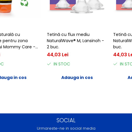
turală cu
Tetină cu flux mediu
Tetină cu
e pentru zona
NaturalWave® M, Lansinoh -
NaturalW
ui Mommy Care -
2 buc.
buc.
i
44,03 Lei
44,03 L
OC
IN STOC
IN ST
auga in cos
Adauga in cos
A
SOCIAL
Urmareste-ne in social media