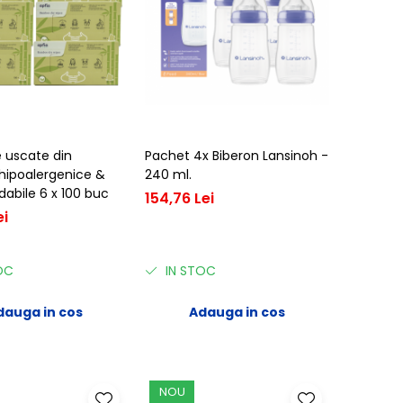
e uscate din
Pachet 4x Biberon Lansinoh -
ipoalergenice &
240 ml.
dabile 6 x 100 buc
154,76 Lei
ei
OC
IN STOC
dauga in cos
Adauga in cos
NOU