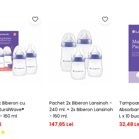
x Biberon cu
Pachet 2x Biberon Lansinoh -
Tampoane
aturalWave®
240 ml. + 2x Biberon Lansinoh
Absorba
- 160 ml
- 160 ml.
L x 10 bu
i
147,65 Lei
32,48 Le