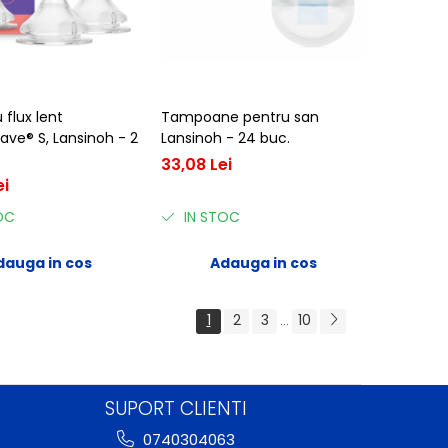
 flux lent
Tampoane pentru san
ave® S, Lansinoh - 2
Lansinoh - 24 buc.
33,08 Lei
ei
OC
IN STOC
dauga in cos
Adauga in cos
1
2
3
10
...
SUPORT CLIENTI
0740304063