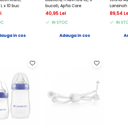
L x 10 buc
bucati, Apfia Care
Lansinoh
i
40,95 Lei
89,54 Le
OC
IN STOC
IN ST
auga in cos
Adauga in cos
A