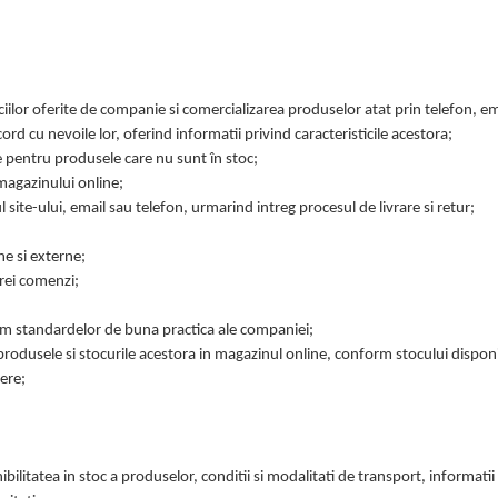
ilor oferite de companie si comercializarea produselor atat prin telefon, ema
ord cu nevoile lor, oferind informatii privind caracteristicile acestora;
e pentru produsele care nu sunt în stoc;
magazinului online;
site-ului, email sau telefon, urmarind intreg procesul de livrare si retur;
rne si externe;
arei comenzi;
orm standardelor de buna practica ale companiei;
odusele si stocurile acestora in magazinul online, conform stocului disponi
nere;
ibilitatea in stoc a produselor, conditii si modalitati de transport, informatii 