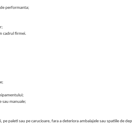
i de performanta;
r;
n cadrul firmei.
e;
chipamentului;
ce sau manuale;
 pe paleti sau pe carucioare, fara a deteriora ambalajele sau spatiile de dep