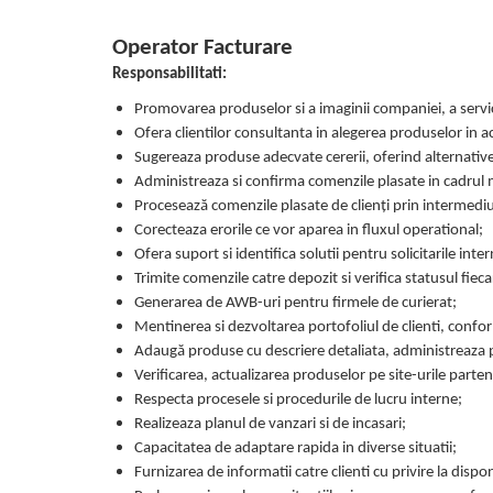
Centre de joaca
Jucarii pentru activitati
Operator Facturare
Alimente fara gluten
Responsabilitati:
Mic dejun
Promovarea produselor si a imaginii companiei, a servici
Biscuiti
Ofera clientilor consultanta in alegerea produselor in ac
Sugereaza produse adecvate cererii, oferind alternativ
Crackers & Paine uscata
Administreaza si confirma comenzile plasate in cadrul 
Amestecuri pentru desert
Procesează comenzile plasate de clienți prin intermediul 
Faina & Amestecuri
Corecteaza erorile ce vor aparea in fluxul operational;
Paste
Ofera suport si identifica solutii pentru solicitarile inte
Kituri
Trimite comenzile catre depozit si verifica statusul fiec
Generarea de AWB-uri pentru firmele de curierat;
Alaptare
Mentinerea si dezvoltarea portofoliul de clienti, conf
Ingrijire dupa nastere
Adaugă produse cu descriere detaliata, administreaza pr
Hranire
Verificarea, actualizarea produselor pe site-urile parte
Colectare
Respecta procesele si procedurile de lucru interne;
Ingrijire
Realizeaza planul de vanzari si de incasari;
Capacitatea de adaptare rapida in diverse situatii;
Scutece & Servetele
Furnizarea de informatii catre clienti cu privire la dispon
Pinemed - Scutec colectare