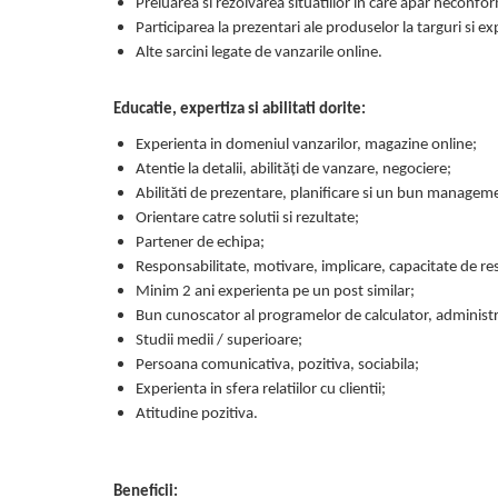
Preluarea si rezolvarea situatiilor in care apar neconfor
Participarea la prezentari ale produselor la targuri si exp
Alte sarcini legate de vanzarile online.
Educatie, expertiza si abilitati dorite:
Experienta in domeniul vanzarilor, magazine online;
Atentie la detalii, abilități de vanzare, negociere;
Abilităti de prezentare, planificare si un bun management
Orientare catre solutii si rezultate;
Partener de echipa;
Responsabilitate, motivare, implicare, capacitate de re
Minim 2 ani experienta pe un post similar;
Bun cunoscator al programelor de calculator, administra
Studii medii / superioare;
Persoana comunicativa, pozitiva, sociabila;
Experienta in sfera relatiilor cu clientii;
Atitudine pozitiva.
Beneficii: