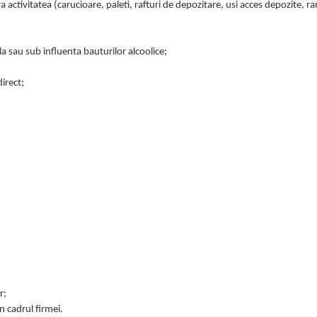
ara activitatea (carucioare, paleti, rafturi de depozitare, usi acces depozite, r
la sau sub influenta bauturilor alcoolice;
direct;
r;
n cadrul firmei.