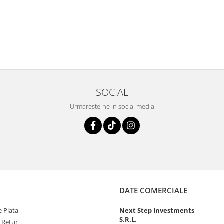
SOCIAL
Urmareste-ne in social media
DATE COMERCIALE
 Plata
Next Step Investments
S.R.L.
e Retur