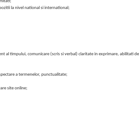
mitati;
ozitii la nivel national si international;
 al timpului, comunicare (scris si verbal) claritate in exprimare, abilitati d
spectare a termenelor, punctualitate;
re site online;