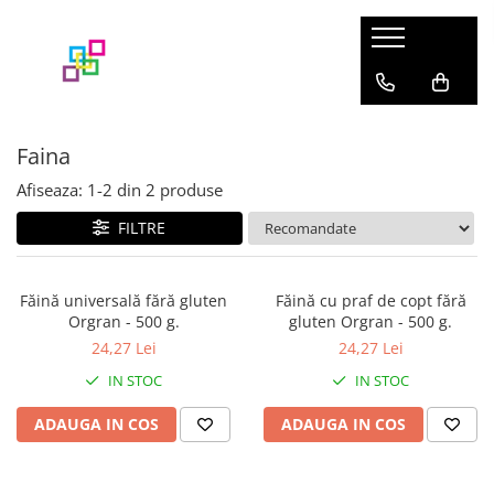
Branduri
Categorii
Ingrijire Mama
Lansinoh
Faina
Aleze
Mommy Care
Cosmetice
Afiseaza:
1-
2
din
2
produse
Apfia Care
Maternitate & Lauzie
Pine
FILTRE
Alăptare
PineMed
Ingrijire Bebe
Orgran
Făină universală fără gluten
Făină cu praf de copt fără
Cosmetice
Orgran - 500 g.
gluten Orgran - 500 g.
Buontempo
Hranire
24,27 Lei
24,27 Lei
Scutece & Servetele
Pasta Roma
IN STOC
IN STOC
Detergenti
Yookidoo
Tine insectele la distanta
ADAUGA IN COS
ADAUGA IN COS
Jucarii
Jucarii de baie