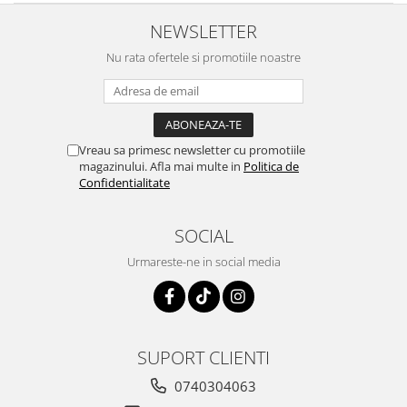
Centre de joaca
NEWSLETTER
Jucarii pentru activitati
Nu rata ofertele si promotiile noastre
Alimente fara gluten
Mic dejun
Biscuiti
Crackers & Paine uscata
Vreau sa primesc newsletter cu promotiile
Amestecuri pentru desert
magazinului. Afla mai multe in
Politica de
Faina & Amestecuri
Confidentialitate
Paste
Kituri
SOCIAL
Alaptare
Urmareste-ne in social media
Ingrijire dupa nastere
Hranire
Colectare
Ingrijire
SUPORT CLIENTI
Scutece & Servetele
0740304063
Pinemed - Scutec colectare