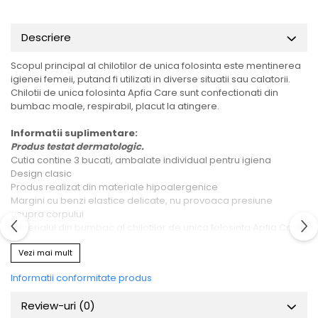
Descriere
Scopul principal al chilotilor de unica folosinta este mentinerea
igienei femeii, putand fi utilizati in diverse situatii sau calatorii.
Chilotii de unica folosinta Apfia Care sunt confectionati din
bumbac moale, respirabil, placut la atingere.
Informatii suplimentare:
Produs testat dermatologic.
Cutia contine 3 bucati, ambalate individual pentru igiena
Design clasic
Produs realizat din materiale hipoalergenice
Margini cu benzi elastice delicate, nu provoaca presiune
asupra corpului
Materialul din bumbac al chilotilor de unica folosinta Apfia Care
asigura mentinerea pozitie tamponului in zona intima.
Vezi mai mult
Marimea L
Informatii conformitate produs
Potriviti pentru utilizarea zilnica:
in perioada dupa nastere;
Review-uri
(0)
in spital;