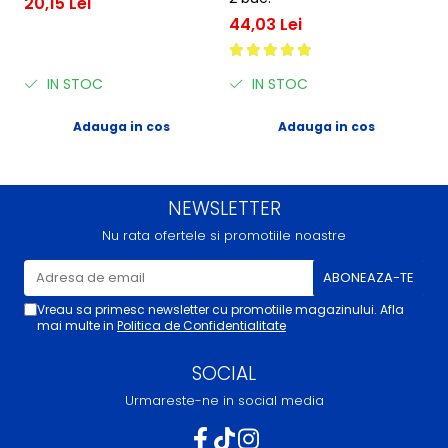
20,15 Lei
1
44,03 Lei
IN STOC
IN STOC
Adauga in cos
Adauga in cos
NEWSLETTER
Nu rata ofertele si promotiile noastre
Vreau sa primesc newsletter cu promotiile magazinului. Afla
mai multe in
Politica de Confidentialitate
SOCIAL
Urmareste-ne in social media