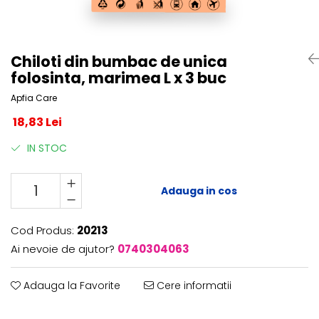
Centre de joaca
Jucarii pentru activitati
Alimente fara gluten
Chiloti din bumbac de unica
Mic dejun
folosinta, marimea L x 3 buc
Biscuiti
Apfia Care
Crackers & Paine uscata
18,83 Lei
Amestecuri pentru desert
Faina & Amestecuri
IN STOC
Paste
Kituri
Adauga in cos
Alaptare
Ingrijire dupa nastere
Cod Produs:
20213
Hranire
Ai nevoie de ajutor?
0740304063
Colectare
Ingrijire
Adauga la Favorite
Cere informatii
Scutece & Servetele
Pinemed - Scutec colectare