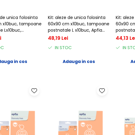
 de unica folosinta
Kit: aleze de unica folosinta
Kit: alez
 x10buc, tampoane
60x90 cm x10buc, tampoane
60x90 c
e Lx10buc,
postnatale L x10buc, Apfia
postnata
 postnatale M
Care
Care
i
48,19 Lei
44,13 Le
pfia Care
OC
IN STOC
IN ST
auga in cos
Adauga in cos
A