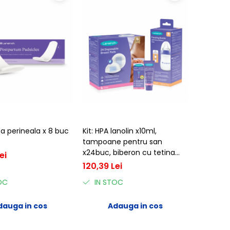
 perineala x 8 buc
Kit: HPA lanolin x10ml,
tampoane pentru san
x24buc, biberon cu tetina
ei
NaturalWave® x1buc
120,39 Lei
OC
IN STOC
dauga in cos
Adauga in cos