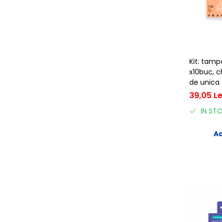
Kit: tamp
x10buc, c
de unica 
Apfia Ca
39,05 Le
IN ST
Ad