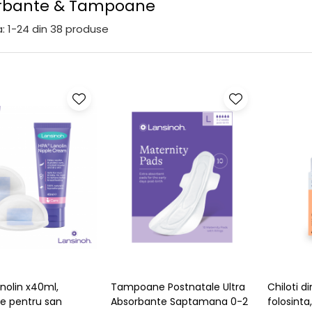
rbante & Tampoane
:
1-
24
din
38
produse
anolin x40ml,
Tampoane Postnatale Ultra
Chiloti 
 pentru san
Absorbante Saptamana 0-2
folosinta