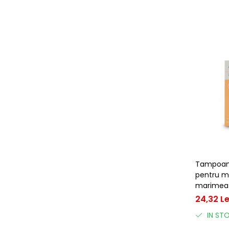
Tampoan
pentru m
marimea 
24,32 Le
IN ST