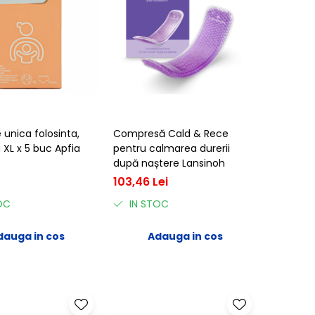
e unica folosinta,
Compresă Cald & Rece
XL x 5 buc Apfia
pentru calmarea durerii
după naștere Lansinoh
103,46 Lei
OC
IN STOC
dauga in cos
Adauga in cos