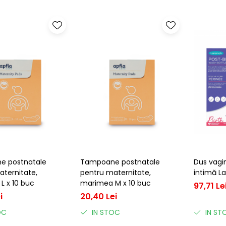
e postnatale
Tampoane postnatale
Dus vagin
aternitate,
pentru maternitate,
intimă La
L x 10 buc
marimea M x 10 buc
97,71 Le
i
20,40 Lei
OC
IN STOC
IN ST