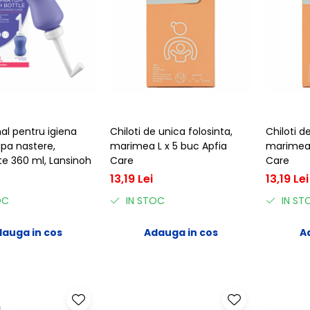
al pentru igiena
Chiloti de unica folosinta,
Chiloti d
pa nastere,
marimea L x 5 buc Apfia
marimea 
e 360 ml, Lansinoh
Care
Care
13,19 Lei
13,19 Lei
OC
IN STOC
IN ST
auga in cos
Adauga in cos
A