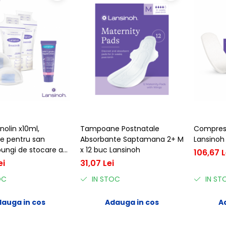
anolin x10ml,
Tampoane Postnatale
Compresa
 pentru san
Absorbante Saptamana 2+ M
Lansinoh
pungi de stocare a
x 12 buc Lansinoh
106,67 L
x25buc
ei
31,07 Lei
OC
IN STOC
IN ST
auga in cos
Adauga in cos
A