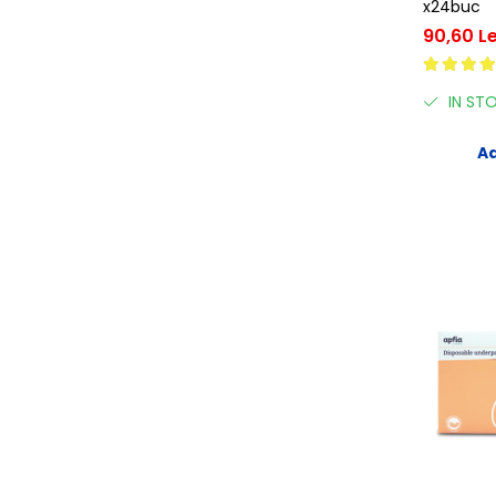
x24buc
90,60 Le
IN ST
Ad