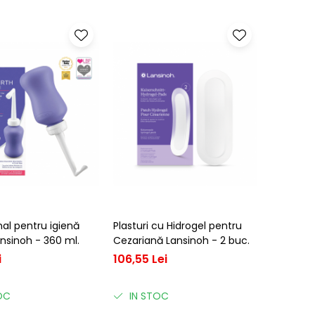
al pentru igienă
Plasturi cu Hidrogel pentru
nsinoh - 360 ml.
Cezariană Lansinoh - 2 buc.
i
106,55 Lei
OC
IN STOC