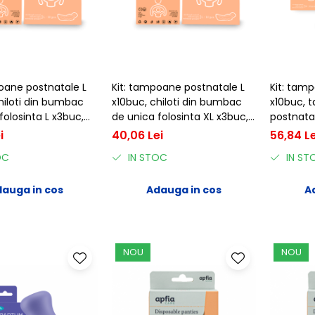
oane postnatale L
Kit: tampoane postnatale L
Kit: tam
hiloti din bumbac
x10buc, chiloti din bumbac
x10buc,
folosinta L x3buc,
de unica folosinta XL x3buc,
postnatal
re
Apfia Care
din bumb
i
40,06 Lei
56,84 Le
folosinta
OC
IN STOC
IN ST
auga in cos
Adauga in cos
A
NOU
NOU