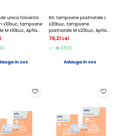
e de unica folosinta
Kit: tampoane postnatale L
m x10buc, tampoane
x20buc, tampoane
le M x10buc, Apfia
postnatale M x20buc, Apfia
Care
i
79,21 Lei
OC
IN STOC
dauga in cos
Adauga in cos