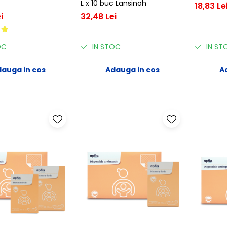
L x 10 buc Lansinoh
18,83 Le
i
32,48 Lei
OC
IN STOC
IN ST
auga in cos
Adauga in cos
A