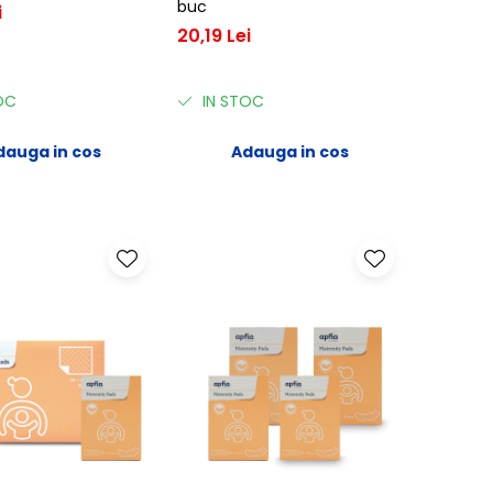
buc
i
20,19 Lei
OC
IN STOC
dauga in cos
Adauga in cos