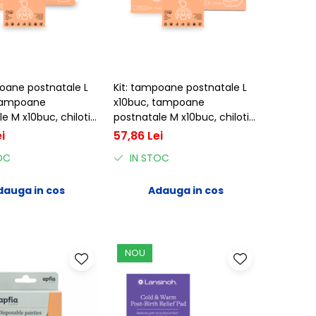
poane postnatale L
Kit: tampoane postnatale L
 tampoane
x10buc, tampoane
e M x10buc, chiloti
postnatale M x10buc, chiloti
ac de unica
din bumbac de unica
i
57,86 Lei
 L x3buc, Apfia Care
folosinta XL x3buc, Apfia
OC
IN STOC
Care
dauga in cos
Adauga in cos
NOU