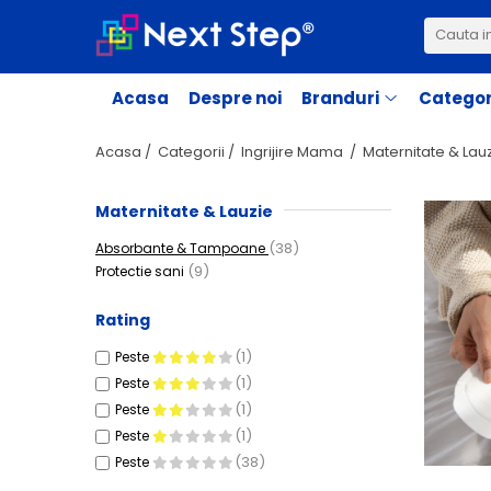
Branduri
Categorii
Acasa
Despre noi
Branduri
Categor
Ingrijire Mama
Aleze
Acasa /
Categorii /
Ingrijire Mama /
Maternitate & Lau
Cosmetice
Maternitate & Lauzie
Maternitate & Lauzie
Lansinoh
Alăptare
(38)
Absorbante & Tampoane
Mommy Care
Ingrijire Bebe
(9)
Protectie sani
Apfia Care
Cosmetice
Pine
Rating
Hranire
PineMed
Scutece & Servetele
(1)
Peste
(1)
Peste
Detergenti
Orgran
(1)
Peste
Tine insectele la distanta
Buontempo
(1)
Peste
Jucarii
Pasta Roma
(38)
Peste
Jucarii de baie
Yookidoo