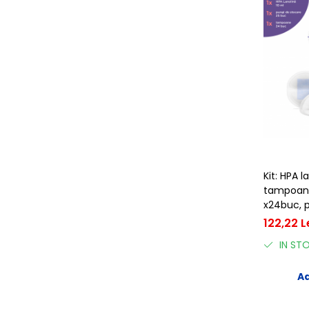
Kit: HPA l
tampoane
x24buc, 
laptelui 
122,22 L
IN ST
Ad