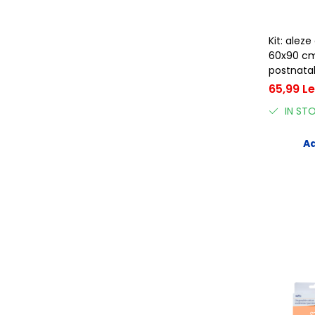
Kit: aleze
60x90 cm
postnatal
tampoane
65,99 Le
x10buc, A
IN ST
Ad