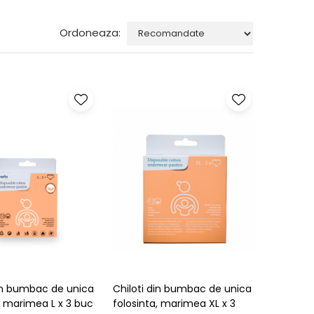
Ordoneaza:
din bumbac de unica
Chiloti din bumbac de unica
, marimea L x 3 buc
folosinta, marimea XL x 3