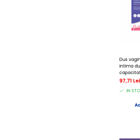
Dus vagin
intima du
capacitat
97,71 Lei
IN ST
Ad