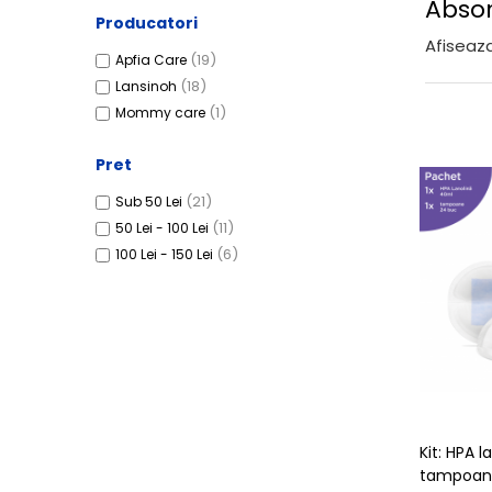
Abso
Centre de joaca
Producatori
Jucarii pentru activitati
Afiseaza
(19)
Apfia Care
Alimente fara gluten
(18)
Lansinoh
Mic dejun
(1)
Mommy care
Biscuiti
Crackers & Paine uscata
Pret
Amestecuri pentru desert
(21)
Sub 50 Lei
Faina & Amestecuri
(11)
50 Lei - 100 Lei
Paste
(6)
100 Lei - 150 Lei
Kituri
Alaptare
Ingrijire dupa nastere
Hranire
Colectare
Ingrijire
Kit: HPA l
Scutece & Servetele
tampoane
Pinemed - Scutec colectare