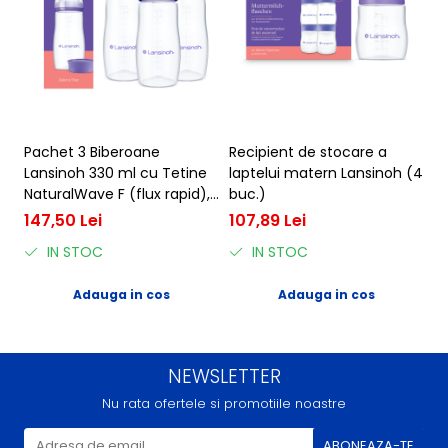
Pachet 3 Biberoane
Recipient de stocare a
Pu
Lansinoh 330 ml cu Tetine
laptelui matern Lansinoh (4
m
NaturalWave F (flux rapid),
buc.)
9
Polipropilenă, 6-12 luni
147,50 Lei
107,89 Lei
IN STOC
IN STOC
Adauga in cos
Adauga in cos
NEWSLETTER
Nu rata ofertele si promotiile noastre