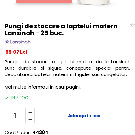
Centre de joaca
Jucarii pentru activitati
Alimente fara gluten
Pungi de stocare a laptelui matern
Mic dejun
Lansinoh - 25 buc.
Biscuiti
Crackers & Paine uscata
55,07 Lei
Amestecuri pentru desert
Faina & Amestecuri
Pungile de stocare a laptelui matern de la Lansinoh
sunt durabile și sigure, concepute special pentru
Paste
depozitarea laptelui matern în frigider sau congelator.
Kituri
Alaptare
Mai multe informații în josul paginii.
Ingrijire dupa nastere
IN STOC
Hranire
Colectare
Adauga in cos
Ingrijire
Scutece & Servetele
Pinemed - Scutec colectare
Cod Produs:
44204