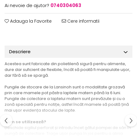
Ai nevoie de ajutor?
0740304063
Adauga la Favorite
Cere informatii
Descriere
Acestea sunt fabricate din polietilenă sigură pentru alimente,
dure dar suficient de flexibile, încât să poată fi manipulate ușor,
dar fără să se spargă.
Pungile de stocare de la Lansinoh sunt o modalitate grozavă
prin care mamele pot păstra laptele matern până la 6 luni.
Pungile de colectare a laptelui matern sunt prevăzute și cu o
zonă specială pentru notițe, astfel încât mamele să poată țină
mai ușor evidența stocului de lapte.
Cum se utilizează?
Deschide sigiliul perforat și introdu încet gâtul pompei de sân în
pungă de colectare. Trage ușor punga în jos pentru a alinia