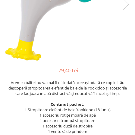
Centre de joaca
Jucarii pentru activitati
Alimente fara gluten
Mic dejun
Biscuiti
Crackers & Paine uscata
Amestecuri pentru desert
Faina & Amestecuri
Paste
79,40 Lei
Kituri
Vremea băiței nu va mai fi niciodată aceeași odată ce copilul tău
Alaptare
descoperă stropitoarea elefant de baie de la Yookidoo și accesorile
Ingrijire dupa nastere
care fac joaca în apă distractivă și educativă în același timp.
Hranire
Conținut pachet:
Colectare
1 Stropitoare elefant de baie Yookidoo (18 luni+)
1 accesoriu rotițe moară de apă
Ingrijire
1 accesoriu trompă stropitoare
Scutece & Servetele
1 accesoriu duză de stropire
1 ventuză de prindere
Pinemed - Scutec colectare