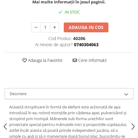
Mai multe informații în josul paginii.
IN STOC
ADAUGA IN COS
Cod Produs:
40206
Ai nevoie de ajutor?
0740304063
Adauga la Favorite
Cere informatii
Descriere
Această stropitoare în formă de elefant este acționată de apa
introdusă în ea, rotind moriștile prin căderea apei, pulverizând și
stropind prin trompă. Mânerele sub forma urechilor sunt
proiectate special pentru mânuțele mici și proporțiile copilașului,
astfel încât acesta să poată prinde independent jucăria, să o
umple cu apă și să o manevreze după bunul plac, bucurându-se