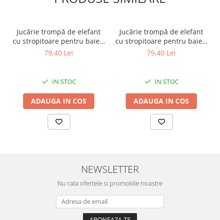
Jucărie trompă de elefant
Jucărie trompă de elefant
cu stropitoare pentru baie –
cu stropitoare pentru baie –
gri +18 luni Yookidoo
albastru +18 luni Yookidoo
79,40 Lei
79,40 Lei
IN STOC
IN STOC
ADAUGA IN COS
ADAUGA IN COS
NEWSLETTER
Nu rata ofertele si promotiile noastre