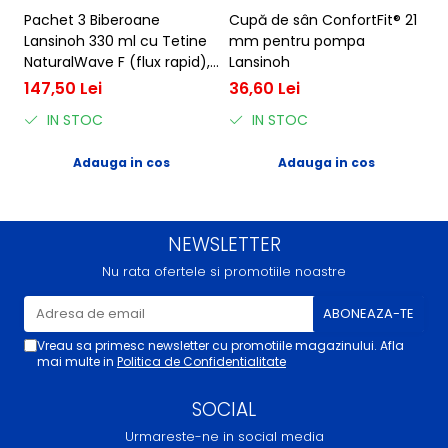
Pachet 3 Biberoane
Cupă de sân ConfortFit® 21
M
Lansinoh 330 ml cu Tetine
mm pentru pompa
m
NaturalWave F (flux rapid),
Lansinoh
4
Polipropilenă, 6-12 luni
147,50 Lei
36,60 Lei
IN STOC
IN STOC
Adauga in cos
Adauga in cos
NEWSLETTER
Nu rata ofertele si promotiile noastre
Vreau sa primesc newsletter cu promotiile magazinului. Afla
mai multe in
Politica de Confidentialitate
SOCIAL
Urmareste-ne in social media