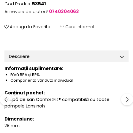
Cod Produs:
53541
Ai nevoie de ajutor?
0740304063
Adauga la Favorite
Cere informatii
Descriere
Informații suplimentare:
Fără BPA și BPS;
Componentă vândută individual.
Conținut pachet:
1 cupă de sân ConfortFit® compatibilă cu toate
pompele Lansinoh
Dimensiune:
28 mm