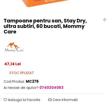
Centre de joaca
Jucarii pentru activitati
Alimente fara gluten
Tampoane pentru san, Stay Dry,
Mic dejun
ultra subtiri, 60 bucati, Mommy
Biscuiti
Care
Crackers & Paine uscata
Amestecuri pentru desert
Faina & Amestecuri
Paste
Kituri
47,14 Lei
Alaptare
STOC EPUIZAT
Ingrijire dupa nastere
Hranire
Cod Produs:
MC276
Colectare
Ai nevoie de ajutor?
0740304063
Ingrijire
Scutece & Servetele
Adauga la Favorite
Cere informatii
Pinemed - Scutec colectare