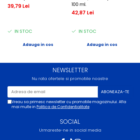
100 ml.
s
39,79 Lei
8
42,87 Lei
2
IN STOC
IN STOC
Adauga in cos
Adauga in cos
NEWSLETTER
Nu rata ofertele si promotiile noastre
Vreau sa primesc newsletter cu promotiile magazinului. Afla
mai multe in
Politica de Confidentialitate
SOCIAL
Urmareste-ne in social media