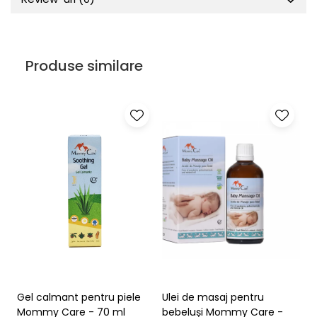
Produse similare
Gel calmant pentru piele
Ulei de masaj pentru
C
Mommy Care - 70 ml
bebeluși Mommy Care -
G