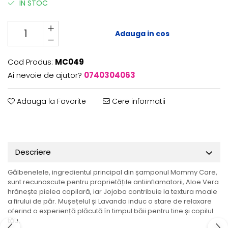
IN STOC
Adauga in cos
Cod Produs:
MC049
Ai nevoie de ajutor?
0740304063
Adauga la Favorite
Cere informatii
Descriere
Gălbenelele, ingredientul principal din șamponul Mommy Care,
sunt recunoscute pentru proprietățile antiinflamatorii, Aloe Vera
hrănește pielea capilară, iar Jojoba contribuie la textura moale
a firului de păr. Mușețelul și Lavanda induc o stare de relaxare
oferind o experiență plăcută în timpul băii pentru tine și copilul
tău.