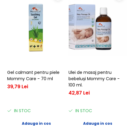
** din ingrediente organice;
*** din ingrediente naturale.
Informații suplimentare:
● 100% sigur pentru nou-născuți;
● Fără parabeni;
● Fără substanțe petrochimice;
● Fără SLS / SLES.
Conținut pachet:
1 sticlă de Șampon cu gălbenele pentru bebeluși Mommy Care
- 400 ml.
Gel calmant pentru piele
Ulei de masaj pentru
C
Mommy Care - 70 ml
bebeluși Mommy Care -
G
100 ml.
s
39,79 Lei
8
42,87 Lei
2
IN STOC
IN STOC
Adauga in cos
Adauga in cos