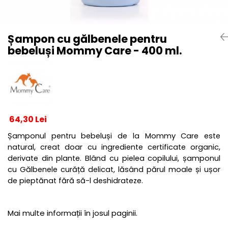
Centre de joaca
Jucarii pentru activitati
Alimente fara gluten
Șampon cu gălbenele pentru
bebeluși Mommy Care - 400 ml.
Mic dejun
Biscuiti
Crackers & Paine uscata
Amestecuri pentru desert
Faina & Amestecuri
Paste
64,30 Lei
Kituri
Șamponul pentru bebeluși de la Mommy Care este
Alaptare
natural, creat doar cu ingrediente certificate organic,
Ingrijire dupa nastere
derivate din plante. Blând cu pielea copilului, șamponul
cu Gălbenele curăță delicat, lăsând părul moale și ușor
Hranire
de pieptănat fără să-l deshidrateze.
Colectare
Ingrijire
Scutece & Servetele
Mai multe informații în josul paginii.
Pinemed - Scutec colectare