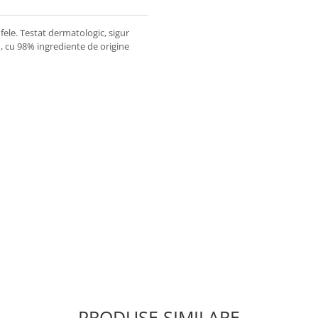
ufele. Testat dermatologic, sigur
m, cu 98% ingrediente de origine
u pielea sensibilă;
u, Clorură de Sodiu, Lauril
C10-C16 8 EO/PO, Trisodic
PRODUSE SIMILARE
.