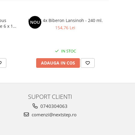
bus
Pachet 4x Biberon Lansinoh - 240 ml.
Bibero
NOU
NOU
e 6 x 100
154,76 Lei
IN STOC
ADAUGA IN COS
AD
SUPORT CLIENTI
0740304063
comenzi@nextstep.ro