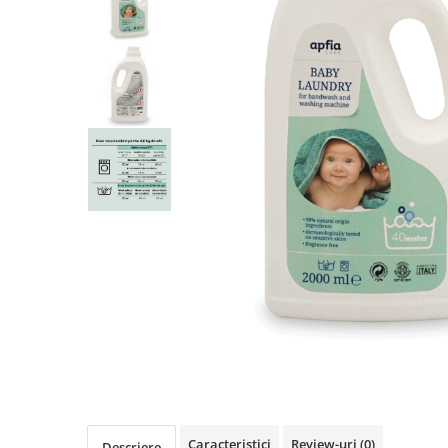
Centre de joaca
Jucarii pentru activitati
Alimente fara gluten
Mic dejun
Biscuiti
Crackers & Paine uscata
Amestecuri pentru desert
Faina & Amestecuri
Paste
Kituri
Alaptare
Ingrijire dupa nastere
Hranire
Colectare
Distribuie
pe
Ingrijire
Facebook
Scutece & Servetele
Pinemed - Scutec colectare
Caracteristici
Review-uri
(0)
Descriere