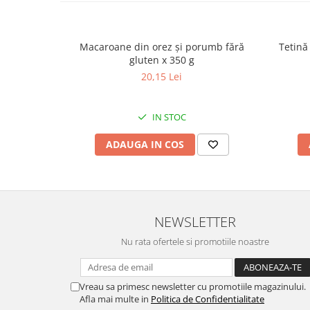
✅
Metale grele controlate:
Valori de nichel, crom și coba
Mod de utilizare:
Macaroane din orez și porumb fără
Tetină
Turnați doza recomandată direct în sertarul corespunzător 
gluten x 350 g
de dozare.
20,15 Lei
În cazul murdăriei dificile, utilizați o contitate mică de pro
Pentru spălare manuală, dizolvați doza recomandată în apă 
Lăsați la înmuiat timp de aproximativ 1 oră, apoi clătiți.
IN STOC
ADAUGA IN COS
NEWSLETTER
Nu rata ofertele si promotiile noastre
Vreau sa primesc newsletter cu promotiile magazinului.
Afla mai multe in
Politica de Confidentialitate