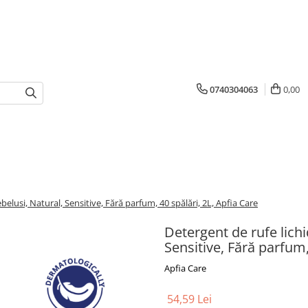
0740304063
0,00
elusi, Natural, Sensitive, Fără parfum, 40 spălări, 2L, Apfia Care
Detergent de rufe lich
Sensitive, Fără parfum,
Apfia Care
54,59 Lei