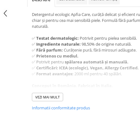
Detergentul ecologic Apfia Care, curăță delicat și eficient r
chiar și pentru cea mai sensibilă piele. Formulă fără parfu
naturală.
✅
Testat dermatologic:
Potrivit pentru pielea sensibilă.
✅
Ingrediente naturale:
98,50% de origine naturală.
✅
Fără parfum:
Curățenie pură, fără mirosuri adăugate.
✅
Prietenos cu mediul.
✅ Potrivit pentru
spălarea automată și manuală.
✅
Certificări: ICEA (ecologic), Vegan, Allergy Certified.
✅
Format avantajos:
2000 ml pentru 40 spălări.
Conceput în România. Fabricat în Italia.
✔️
VEZI MAI MULT
Recomandat pentru:
– Hainele nou-născuților, a copiilor mici și ale persoanelor c
Informatii conformitate produs
– Pentru toate tipurile de rufe;
– Utilizare zilnică, chiar și la temperaturi scăzute.
Ingrediente:
Apă, Sulfat de Sodiu Coceth, Cocoat de Potasi
Glucozidă, Cocamidopropil Betaină, Deceth-4, Alcool Gras 
Dicarboximetil Alaninat, Fenoxietanol, Hidroxid de Potasiu