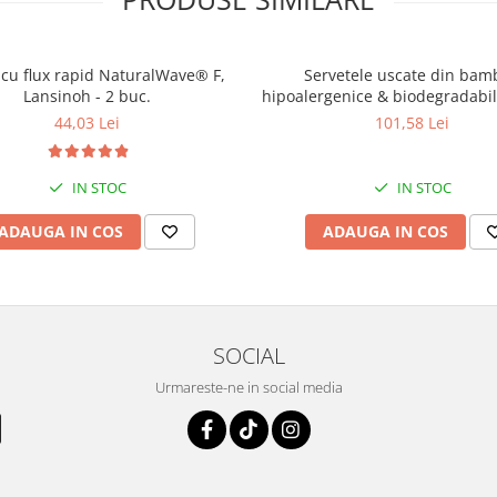
lt < 0,0001%.
 cu flux rapid NaturalWave® F,
Servetele uscate din bam
sau utilizați o măsură obișnuită
Lansinoh - 2 buc.
hipoalergenice & biodegradabil
buc
44,03 Lei
101,58 Lei
dus direct pe pată.
și înmuiați rufele.
IN STOC
IN STOC
ADAUGA IN COS
ADAUGA IN COS
SOCIAL
Urmareste-ne in social media