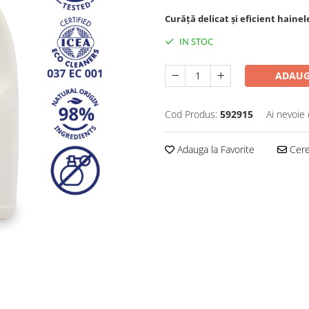
Curăță delicat și eficient hainele 
IN STOC
ADAUG
Cod Produs:
592915
Ai nevoie 
Adauga la Favorite
Cere 