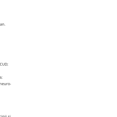
lan.
 CUD;
a;
 neuro-
inii și