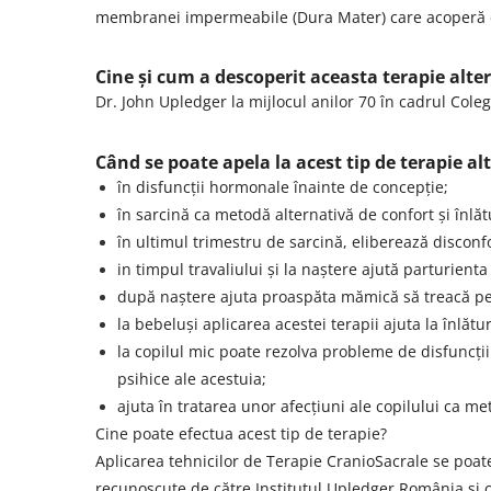
membranei impermeabile (Dura Mater) care acoperă cr
Cine și cum a descoperit aceasta terapie alte
Dr. John Upledger la mijlocul anilor 70 în cadrul Cole
Când se poate apela la acest tip de terapie al
în disfuncții hormonale înainte de concepție;
în sarcină ca metodă alternativă de confort și înlăt
în ultimul trimestru de sarcină, eliberează discon
in timpul travaliului și la naștere ajută parturient
după naștere ajuta proaspăta mămică să treacă pes
la bebeluși aplicarea acestei terapii ajuta la înlăt
la copilul mic poate rezolva probleme de disfuncții
psihice ale acestuia;
ajuta în tratarea unor afecțiuni ale copilului ca m
Cine poate efectua acest tip de terapie?
Aplicarea tehnicilor de Terapie CranioSacrale se poa
recunoscute de către Institutul Upledger România și c