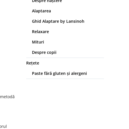
Despre naștere
Alaptarea
Ghid Alaptare by Lansinoh
Relaxare
Mituri
Despre copii
Rețete
Paste fără gluten și alergeni
o metodă
orul