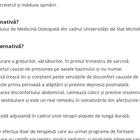
eierul și măduva spinării.
rnativă?
giului de Medicină Osteopată din cadrul Universității de Stat Miche
ternativă?
urare a grețurilor, vărsăturilor, în primul trimestru de sarcină;
fortul cauzat de presiunea pe oasele bazinului și nu numai;
a să treacă lin și conștient peste senzațiile de disconfort cauzate de
te prima perioadă a alăptării și previne depresia postnatală;
urarea disconfortului abdominal, calmează colicii și previne insomni
 vestibulare și este un real remediu în somatizările din afecțiunile
etodă adjuvantă în cadrul unor terapii alopate de lungă durată.
te efectua doar de terapeuți care au urmat programe de formare
are au certificare pentru modul pediatric și modulele adresate sarc