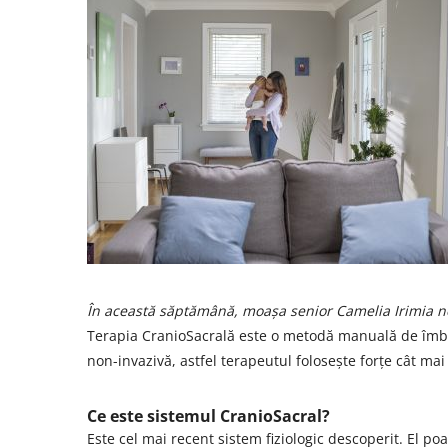
Centre de joaca
Jucarii pentru activitati
Alimente fara gluten
Mic dejun
Biscuiti
Crackers & Paine uscata
Amestecuri pentru desert
Faina & Amestecuri
Paste
Kituri
Alaptare
Ingrijire dupa nastere
În această săptămână, moașa senior Camelia Irimia n
Hranire
Terapia CranioSacrală este o metodă manuală de îmbun
Colectare
non-invazivă, astfel terapeutul folosește forțe cât mai
Ingrijire
Scutece & Servetele
Ce este sistemul CranioSacral?
Este cel mai recent sistem fiziologic descoperit. El po
Pinemed - Scutec colectare