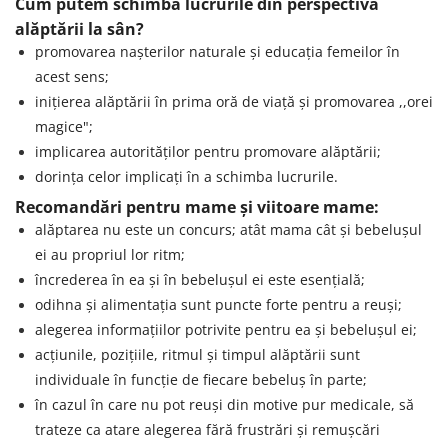
Cum putem schimba lucrurile din perspectiva
alăptării la sân?
promovarea nașterilor naturale și educația femeilor în
acest sens;
inițierea alăptării în prima oră de viață și promovarea ,,orei
magice";
implicarea autorităților pentru promovare alăptării;
dorința celor implicați în a schimba lucrurile.
Recomandări pentru mame și viitoare mame:
alăptarea nu este un concurs; atât mama cât și bebelușul
ei au propriul lor ritm;
încrederea în ea și în bebelușul ei este esențială;
odihna și alimentația sunt puncte forte pentru a reuși;
alegerea informațiilor potrivite pentru ea și bebelușul ei;
acțiunile, pozițiile, ritmul și timpul alăptării sunt
individuale în funcție de fiecare bebeluș în parte;
în cazul în care nu pot reuși din motive pur medicale, să
trateze ca atare alegerea fără frustrări și remușcări