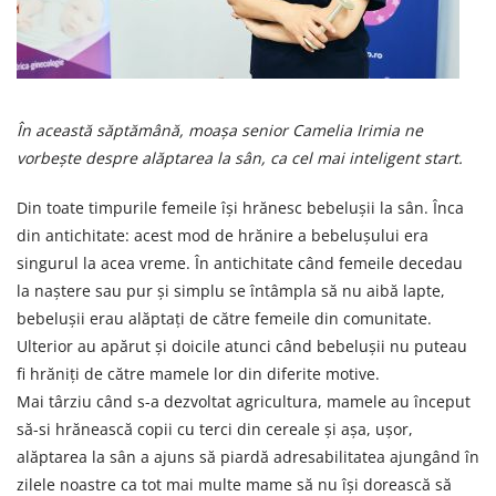
Centre de joaca
Jucarii pentru activitati
Alimente fara gluten
Mic dejun
În această săptămână, moașa senior Camelia Irimia ne
Biscuiti
vorbește despre alăptarea la sân, ca cel mai inteligent start.
Crackers & Paine uscata
Amestecuri pentru desert
Din toate timpurile femeile își hrănesc bebelușii la sân. Înca
Faina & Amestecuri
din antichitate: acest mod de hrănire a bebelușului era
Paste
singurul la acea vreme. În antichitate când femeile decedau
Kituri
la naștere sau pur și simplu se întâmpla să nu aibă lapte,
Alaptare
bebelușii erau alăptați de către femeile din comunitate.
Ingrijire dupa nastere
Ulterior au apărut și doicile atunci când bebelușii nu puteau
Hranire
fi hrăniți de către mamele lor din diferite motive.
Colectare
Mai târziu când s-a dezvoltat agricultura, mamele au început
Ingrijire
să-si hrănească copii cu terci din cereale și așa, ușor,
Scutece & Servetele
alăptarea la sân a ajuns să piardă adresabilitatea ajungând în
zilele noastre ca tot mai multe mame să nu își dorească să
Pinemed - Scutec colectare