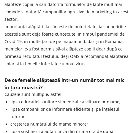
alăpteze copiii la sân datorită formulelor de lapte mult mai
comode și datorită campaniilor agresive de marketing în acest
sector.
Importanța alăptării la sân este de notorietate, iar beneficiile
acesteia sunt deja foarte cunoscute. În timpul pandemiei de
Covid-19, în multe țări de pe mapamond, dar și în România,
mamelor le-a fost permis să-și alăpteze copiii doar după ce
primeau rezultatul testului, deși OMS a recomandat alăptarea
chiar și la femeile infectate cu noul virus.
De ce femeile alăptează intr-un număr tot mai mic
în țara noastră?
Cauzele sunt multiple, astfel:
lipsa educației sanitare și medicale a viitoarelor mame;
lipsa campaniilor de informare eficiente și pe înțelesul
tuturor;
creșterea numărului de mame minore;
lipsa susținerii alăptării încă din prima oră de după