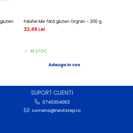
 gluten
Falafel Mix fără gluten Orgran - 200 g.
Orgran - 
omletă făr
32,49 Lei
24,22 Lei
IN STOC
IN STO
Adauga in cos
SUPORT CLIENTI
0740304063
comenzi@nextstep.ro