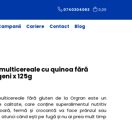
0740304063
0,00
 Campanii
Cariere
Contact
Blog
multicereale cu quinoa fără
geni x 125g
ulticereale fără gluten de la Orgran este un
 calitate, care conține superalimentul nutritiv
șoară, fermă și crocantă va face prânzul sau
 atunci când ești pe fugă și nu ai prea mult timp