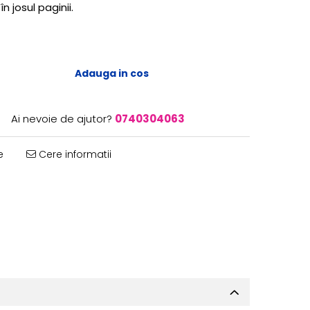
în josul paginii.
Adauga in cos
Ai nevoie de ajutor?
0740304063
e
Cere informatii