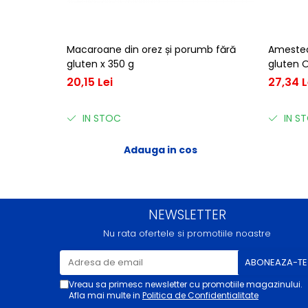
Macaroane din orez și porumb fără
Amestec 
gluten x 350 g
gluten O
20,15 Lei
27,34 L
IN STOC
IN S
Adauga in cos
NEWSLETTER
Nu rata ofertele si promotiile noastre
Vreau sa primesc newsletter cu promotiile magazinului.
Afla mai multe in
Politica de Confidentialitate