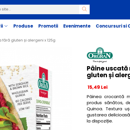
ii
Produse
Promotii
Evenimente
Concursuri si
fără gluten și alergeni x 125g
Pâine uscată 
gluten și aler
15,49 Lei
Pâinea crocantă m
produs sănătos, de
Quinoa. Textura u
gustarea delicioasă
la dispoziție.