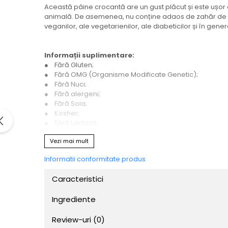
Această pâine crocantă are un gust plăcut și este ușor 
animală. De asemenea, nu conține adaos de zahăr de tre
veganilor, ale vegetarienilor, ale diabeticilor și în ge
Informații suplimentare:
● Fără Gluten;
● Fără OMG (Organisme Modificate Genetic);
● Fără Nuci;
● Fără alergeni;
● Fără Soia;
● Kosher;
● Fără Lactoză;
● 100% Vegan;
Vezi mai mult
● Fără Grâu;
● Fără Ouă;
Informatii conformitate produs
● Fără Drojdie.
Caracteristici
Conținut pachet:
1 cutie de Pâine crocantă multicereale fără gluten Orgra
Ingrediente
Review-uri
(0)