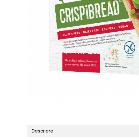
Centre de joaca
Jucarii pentru activitati
Alimente fara gluten
Mic dejun
Biscuiti
Crackers & Paine uscata
Amestecuri pentru desert
Faina & Amestecuri
Paste
Kituri
Alaptare
Ingrijire dupa nastere
Hranire
Distribuie
Colectare
pe
Faceboo
Ingrijire
Scutece & Servetele
Descriere
Pinemed - Scutec colectare