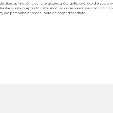
de digerat fiindcă nu conține gluten, grâu, lapte, ouă, drojdie sau or
stie și este preparată astfel încât să corespundă nevoilor nutrițion
neral, ale persoanelor preocupate de propria sănătate.
n - 125 g.