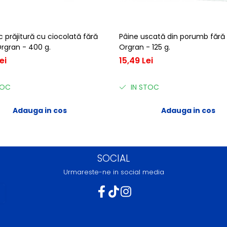
prăjitură cu ciocolată fără
Pâine uscată din porumb fără
rgran - 400 g.
Orgran - 125 g.
ei
15,49 Lei
TOC
IN STOC
Adauga in cos
Adauga in cos
SOCIAL
Urmareste-ne in social media